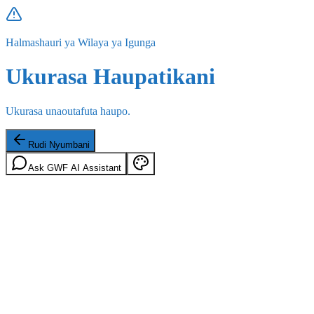
Halmashauri ya Wilaya ya Igunga
Ukurasa Haupatikani
Ukurasa unaoutafuta haupo.
Rudi Nyumbani
Ask GWF AI Assistant