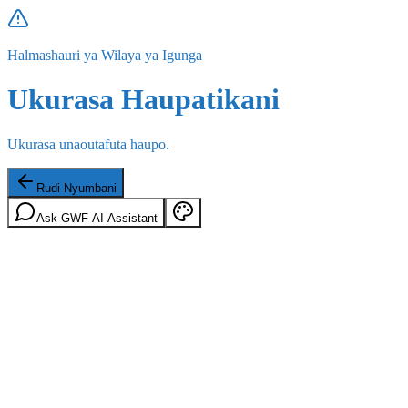
Halmashauri ya Wilaya ya Igunga
Ukurasa Haupatikani
Ukurasa unaoutafuta haupo.
Rudi Nyumbani
Ask GWF AI Assistant